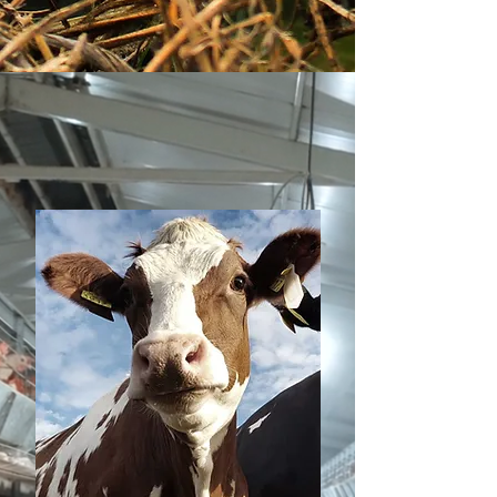
de propiedad intelectual agraria: 
Procesos relacionados con la 
protección de patentes o 
variedades vegetales desarrolladas 
en el ámbito agrícola.

- Juicios de conflictos sobre tierras 
protegidas: Disputas relacionadas 
con el uso de tierras dentro de 
áreas de conservación o reservas 
naturales.

- Juicios de acceso a tecnología 
agrícola: Casos que involucran el 
acceso equitativo a tecnologías 
agrícolas, como semillas 
modificadas genéticamente.

- Juicios de conflictos sobre tierras 
fronterizas: Procesos que surgen por 