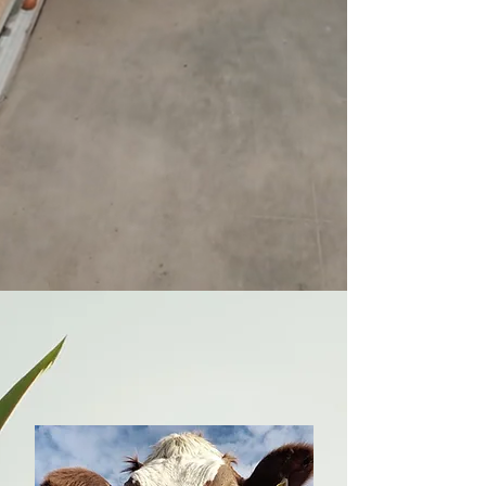
áreas urbanas.

- Juicios de acceso equitativo a 
recursos agrarios: Procesos que 
buscan garantizar la distribución 
justa de recursos como semillas, 
fertilizantes y maquinaria.

- Juicios de conflictos sobre tierras 
en áreas de patrimonio cultural: 
Casos que involucran tierras 
agrícolas ubicadas en zonas 
protegidas por su valor histórico o 
cultural.

Nota: Esta información es general, 
es importante consultar con uno de 
nuestros abogados especializado en 
Derecho de Familia para obtener 
información más detallada y precisa 