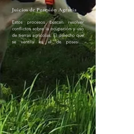
conflictos: Métodos como 
Juicios de Posesión Agraria
conciliación y arbitraje para resolver 
disputas sin llegar a juicio.

Estos procesos buscan resolver 
conflictos sobre la ocupación y uso 
- Juicios de prescripción adquisitiva: 
de tierras agrícolas. El derecho que 
Casos en los que se busca adquirir 
se ventila es el de posesión 
la propiedad de tierras por medio 
legítima, que puede incluir la 
de la posesión prolongada y 
protección contra despojos o 
pacífica.

invasiones. Las consecuencias 
pueden incluir la restitución de 
- Juicios de protección ambiental 
tierras al poseedor legítimo o la 
agraria: Disputas relacionadas con 
regularización de la ocupación. Este 
la conservación y uso sostenible de 
tipo de juicio es común en casos 
los recursos naturales en áreas 
donde la posesión no está 
agrícolas.

respaldada por títulos formales.
- Juicios de responsabilidad civil 
agraria: Reclamos por daños 
causados en tierras agrícolas, como 
contaminación o destrucción de 