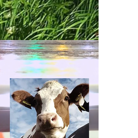
cultivos.

- Juicios de cumplimiento de 
contratos agrarios: Casos en los que 
se exige el cumplimiento de 
acuerdos relacionados con la 
explotación agrícola.

- Juicios de derechos colectivos 
agrarios: Procesos que involucran 
comunidades o grupos que buscan 
proteger intereses comunes en 
tierras agrícolas.

- Juicios de saneamiento de tierras: 
Procesos para regularizar la 
situación legal de tierras ocupadas 
de manera irregular.

- Juicios de regularización de tierras 