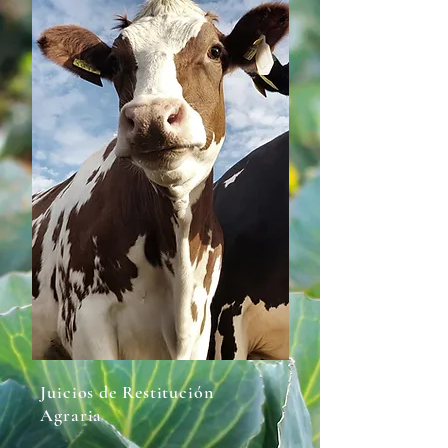
- Juicios de responsabilidad penal 
agraria: Casos relacionados con 
delitos cometidos en el contexto 
agrario, como invasión de tierras o 
daño ambiental.

- Juicios de reconocimiento de 
derechos ancestrales: Procesos para 
validar derechos históricos sobre 
tierras, especialmente en 
comunidades indígenas.

- Juicios de protección de derechos 
laborales agrarios: Casos que 
buscan garantizar condiciones 
laborales justas para trabajadores 
agrícolas.

Juicios de Restitución
- Juicios de resolución de conflictos 
Agraria
de arrendamiento agrario: Disputas 