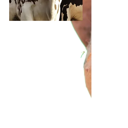
Juicios de Límites Agrarios
(Deslinde y Amojonamiento)
Son procesos para resolver disputas 
sobre la delimitación de 
propiedades agrícolas. El derecho 
en disputa es el de propiedad y la 
correcta identificación de los 
límites. Las consecuencias incluyen 
la redefinición de límites y la 
actualización de registros legales.