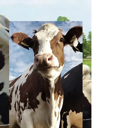
por razones de utilidad pública.

- Juicios de nulidad de títulos: 
Impugnación de documentos que 
acreditan la propiedad de tierras.

- Juicios de sucesión agraria: 
Distribución de tierras entre 
herederos.

- Juicios de contratos agrarios: 
Disputas sobre acuerdos 
relacionados con el uso o 
explotación de tierras.

- Juicios de defensa de derechos 
indígenas: Protección de tierras y 
recursos pertenecientes a 
comunidades indígenas.

- Juicios de resolución alterna de 