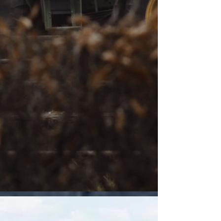
legal.

- Juicios de restitución: Devolución 
de tierras a sus propietarios 
legítimos.

- Juicios sobre derechos de agua: 
Disputas relacionadas con el acceso 
y uso de recursos hídricos.

- Juicios de servidumbre agraria: 
Conflictos sobre derechos de paso 
o uso de tierras ajenas.

- Juicios de límites: Resolución de 
disputas sobre la delimitación de 
propiedades.

- Juicios de expropiación: Casos en 
los que el Estado adquiere tierras 